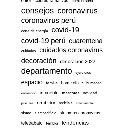
color
colores llamativos
comida sana
consejos
coronavirus
coronavirus perú
covid-19
corte de energía
covid-19 perú
cuarentena
cuidados coronavirus
cuidados
decoración
decoración 2022
departamento
ejercicios
espacio
home office
familia
humedad
inmueble
mascotas
navidad
iluminación
recibidor
reciclaje
películas
salud mental
síntomas coronavirus
sismo
sismoedificio
tendencias
teletrabajo
temblor