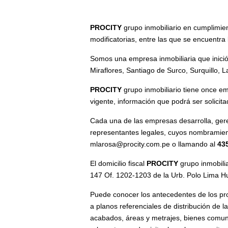
PROCITY
grupo inmobiliario en cumplimien
modificatorias, entre las que se encuentra
Somos una empresa inmobiliaria que inició 
Miraflores, Santiago de Surco, Surquillo, 
PROCITY
grupo inmobiliario tiene once em
vigente, información que podrá ser solicit
Cada una de las empresas desarrolla, gere
representantes legales, cuyos nombramient
mlarosa@procity.com.pe o llamando al
43
El domicilio fiscal
PROCITY
grupo inmobilia
147 Of. 1202-1203 de la Urb. Polo Lima Hu
Puede conocer los antecedentes de los pro
a planos referenciales de distribución de 
acabados, áreas y metrajes, bienes comune