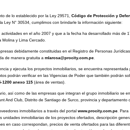
to de lo establecido por la Ley 29571,
Código de Protección y Defe
 la Ley N° 30534, cumplimos con brindarle la información siguiente:
actividades en el año 2007 y que a la fecha ha desarrollado más de 17 
La Molina y Lima Cercado.
presas debidamente constituidas en el Registro de Personas Jurídicas
ada de manera gratuita a
mlarosa@procity.com.pe
.
ncia y ejecuta los proyectos inmobiliarios, se encuentra representad
os podrán verificar en las Vigencias de Poder que también podrán soli
5-1200 anexo 115
(área de ventas).
rio, así como de las empresas que integran el grupo inmobiliario se e
nt And Club, Distrito de Santiago de Surco, provincia y departamento 
veedores inmobiliarios a través del portal
www.procity.com.pe
. Para
las unidades inmobiliarias de los proyectos ofertados, descripción gen
s en caso correspondan, precios de venta ofertados para las diferent