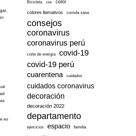
color
Bicicleta
cine
gar,
colores llamativos
comida sana
ón
consejos
coronavirus
coronavirus perú
covid-19
corte de energía
covid-19 perú
cuarentena
cuidados
cuidados coronavirus
qué
dad
decoración
nas
decoración 2022
departamento
ue es
espacio
familia
ejercicios