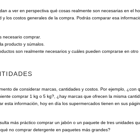
yudan a ver en perspectiva qué cosas realmente son necesarias en el ho
y los costos generales de la compra. Podrás comparar esa informaci
as necesario comprar.
da producto y súmalos.
é productos son realmente necesarios y cuáles pueden comprarse en otro
NTIDADES
omento de considerar marcas, cantidades y costos. Por ejemplo, ¿con 
niente comprar 1 kg o 5 kg?, ¿hay marcas que ofrecen la misma canti
car esta información, hoy en día los supermercados tienen en sus pági
esulta más práctico comprar un jabón o un paquete de tres unidades q
r qué no comprar detergente en paquetes más grandes?