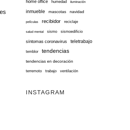
home office
humedad
iluminación
inmueble
les
mascotas
navidad
recibidor
reciclaje
películas
sismo
sismoedificio
salud mental
teletrabajo
síntomas coronavirus
tendencias
temblor
tendencias en decoración
terremoto
trabajo
ventilación
INSTAGRAM