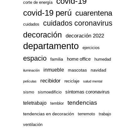
covid-19
corte de energía
covid-19 perú
cuarentena
cuidados coronavirus
cuidados
decoración
decoración 2022
departamento
ejercicios
espacio
home office
familia
humedad
inmueble
mascotas
navidad
iluminación
recibidor
reciclaje
películas
salud mental
síntomas coronavirus
sismo
sismoedificio
tendencias
teletrabajo
temblor
tendencias en decoración
terremoto
trabajo
ventilación