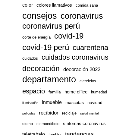
color
colores llamativos
comida sana
consejos
coronavirus
coronavirus perú
covid-19
corte de energía
covid-19 perú
cuarentena
cuidados coronavirus
cuidados
decoración
decoración 2022
departamento
ejercicios
espacio
home office
familia
humedad
inmueble
mascotas
navidad
iluminación
recibidor
reciclaje
películas
salud mental
síntomas coronavirus
sismo
sismoedificio
tendencias
teletrabajo
temblor